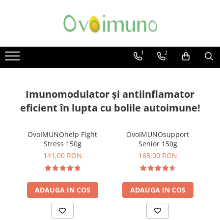
Toate Produsele
Pachete și Promoții
1
2
Imunitatea Copilului
Adulți/Adolescenți
Seniori
Imunomodulator și antiinflamator
Recuperare Fizică
eficient în lupta cu bolile autoimune!
Boli Autoimune
Psoriazis
OvoIMUNOhelp Fight
OvoIMUNOsupport
Stress 150g
Senior 150g
Poliartrită Reumatoidă
141,00 RON
165,00 RON
Miastenia Gravis
Boala Chron
ADAUGA IN COS
ADAUGA IN COS
Hipertiroidita Hashimoto
Alopecie Areata