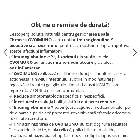
Obține o remisie de durată!
Descoperiți soluția naturală pentru gestionarea
Boala
Chron
cu
OVOIMUNO
, care conține
imunoglobuline Y
bioactive și a lizozimului
pentru a vă susține în lupta împotriva
acestei afecțiuni inflamatorii.
✅
Imunoglobulinele Y
și
lizozimul
din suplimentele
OVOIMUNO
au funcție
imunomodulatoare
și au efect
antiinflamator
.
✅
OVOIMUNO
realizează echilibrarea funcției imunitare. acesta
acționează la nivelul intestinului subțire în mod natural și
reglează activitatea ganglionilor limfatici atașați (GALT), care
reprezintă 70-80% din sistemul imunitar.
✅
Reduce
simptomatologia specifică și nespecifică.
✅
Încetinește
evoluția bolii și ajută la obținerea
remisiei.
✅
Imunoglobulinele Y
potențează acțiunea medicamentelor pe
de o parte și pe de altă parte reduce/anihilează efectele adverse și
toxicitatea acestora.
✅ Prin administrarea de
OVOIMUNO
au fost obținute rezultate
în cazuri de tiroidite, boala celiacă, poliartrite reumatoide,
psoriazis, pitiriazis, diabet tip 1, scleroză multiplă, lupus sistemic,