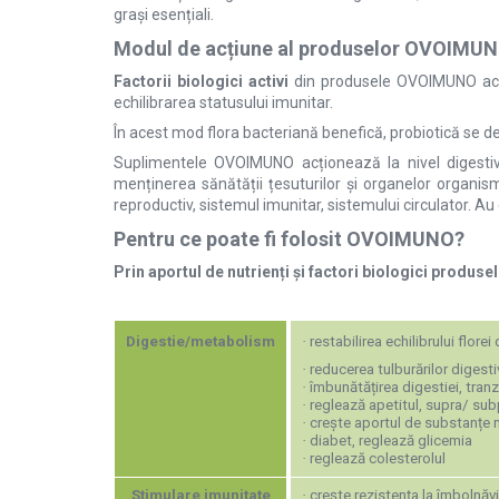
grași esențiali.
Modul de acțiune al produselor OVOIMU
Factorii biologici activi
din produsele OVOIMUNO acțion
echilibrarea statusului imunitar.
În acest mod flora bacteriană benefică, probiotică se de
Suplimentele OVOIMUNO acționează la nivel digestiv,
menținerea sănătății țesuturilor și organelor organismul
reproductiv, sistemul imunitar, sistemului circulator. Au 
Pentru ce poate fi folosit OVOIMUNO?
Prin aportul de nutrienți și factori biologici produs
Digestie/metabolism
·
restabilirea echilibrului flore
·
reducerea tulburărilor digestiv
·
îmbunătățirea digestiei, tranz
·
reglează apetitul, supra/ su
·
crește aportul de substanțe nu
·
diabet, reglează glicemia
·
reglează colesterolul
Stimulare imunitate
·
crește rezistența la îmbolnăvi