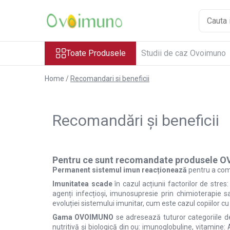
Toate Produsele
Toate Produsele
Studii de caz Ovoimuno
Pachete și Promoții
Imunitatea Copilului
Home /
Recomandari si beneficii
Adulți/Adolescenți
Seniori
Recuperare Fizică
Recomandări și beneficii
Boli Autoimune
Psoriazis
Poliartrită Reumatoidă
Pentru ce sunt recomandate produsele
Miastenia Gravis
Permanent sistemul imun reacționează
pentru
a com
Boala Chron
Imunitatea scade
în cazul acțiunii factorilor de stres
agenți infecțioși, imunosupresie prin chimioterapie s
Hipertiroidita Hashimoto
evoluției sistemului imunitar, cum este cazul copiilor cu
Alopecie Areata
Gama OVOIMUNO
se adresează tuturor categoriile de
nutritivă și biologică din ou: imunoglobuline, vitamine: A