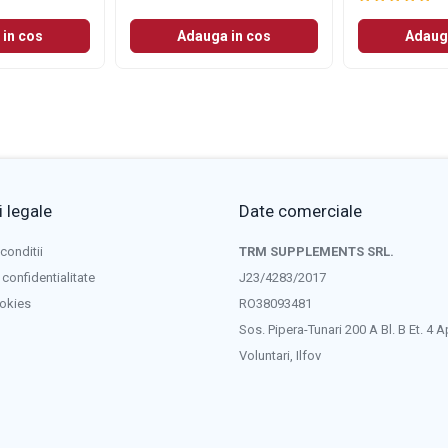
in cos
Adauga in cos
Adaug
 legale
Date comerciale
conditii
TRM SUPPLEMENTS SRL.
 confidentialitate
J23/4283/2017
ookies
RO38093481
Sos. Pipera-Tunari 200 A Bl. B Et. 4 A
Voluntari, Ilfov