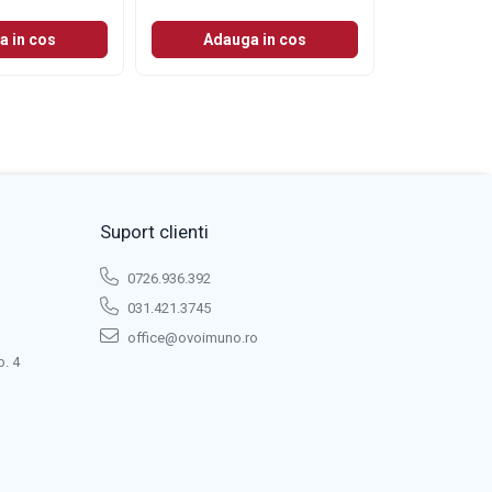
a in cos
Adauga in cos
Suport clienti
0726.936.392
031.421.3745
office@ovoimuno.ro
p. 4