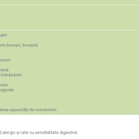
mărit
 astm bronșic, bronșită
ratorii
rtivă
 îmbătrânirii
nului
rurgicale
rea capacității de concentrare
ergic și cele cu sensibilitate digestivă.