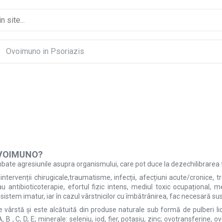
Ovoimuno in Psoriazis
 OVOIMUNO?
bate agresiunile asupra organismului, care pot duce la dezechilibrarea fu
: intervenții chirugicale,traumatisme, infecții, afecțiuni acute/cronice, 
au antibioticoterapie, efortul fizic intens, mediul toxic ocupațional,
 sistem imatur, iar în cazul vârstnicilor cu îmbătrânirea, fac necesară su
 vârstă și este alcătuită din produse naturale sub formă de pulberi li
, B , C, D, E; minerale: seleniu, iod, fier, potasiu, zinc; ovotransferine, 