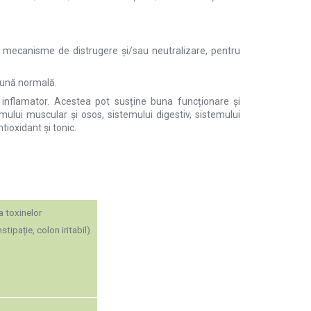
te mecanisme de distrugere și/sau neutralizare, pentru
imună normală.
 inflamator. Acestea pot susține buna funcționare și
temului muscular și osos, sistemului digestiv, sistemului
tioxidant și tonic.
a toxinelor
tipație, colon iritabil)