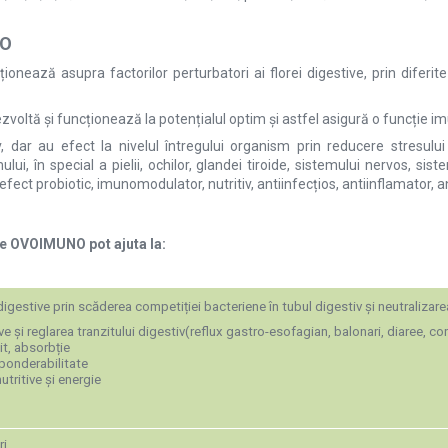
NO
ează asupra factorilor perturbatori ai florei digestive, prin diferi
zvoltă și funcționează la potențialul optim și astfel asigură o funcție 
 dar au efect la nivelul întregului organism prin reducere stresului
ui, în special a pielii, ochilor, glandei tiroide, sistemului nervos, sis
efect probiotic, imunomodulator, nutritiv, antiinfecțios, antiinflamator, an
ele OVOIMUNO pot ajuta la:
i digestive prin scăderea competiției bacteriene în tubul digestiv și neutralizare
e și reglarea tranzitului digestiv(reflux gastro-esofagian, balonari, diaree, cons
it, absorbție
bponderabilitate
tritive și energie
ri