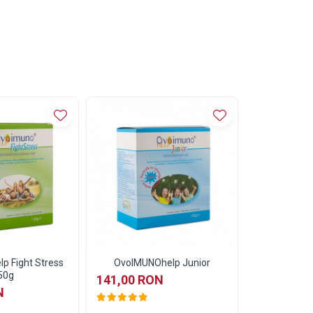
p Fight Stress
OvoIMUNOhelp Junior
50g
141,00 RON
N