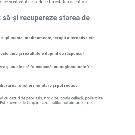
ce și citostatice, reduce toxicitatea acestora,
să-și recupereze starea de
e suplimente, medicamente, terapii alternative etc.
 este unic și rezultatele depind de răspunsul
re și au ales să folosească imunoglobulinele Y –
ilibrarea funcției imunitare și pot reduce
cu cazuri de psoriasis, tiroidite, boala celiacă, poliartrite
 Este nevoie de timp în cazul bolilor autoimune și de