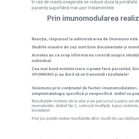
În caz de reacții exagerate se reduce doza la jumătate.
pacienții suportând mai ușor tratamentele.
Prin imunomodularea reali
Reacția, răspunsul la administrarea de Ovoimuno este s
Studiile noastre de caz sunt bine documentate și monito
Acestea au ca scop informarea corectă asupra situațiilo
individual.
Cea mai bună monitorizare o poate face pacientul, bin
OVOIMUNO și au dorit să ne transmită rezultatele!
Ovoimuno prin conținutul de factori imunomodulatori, im
simptomatologia specifică și nespecifică. Astfel se poat
Rezultatele vorbesc de la sine și pe parcursul a patru ani de
reumatoide, diabet tip 1, scleroză multiplă, lupus sistemic
încredere!
Mai jos puteți vedea rezultatele altor studii de caz obținu