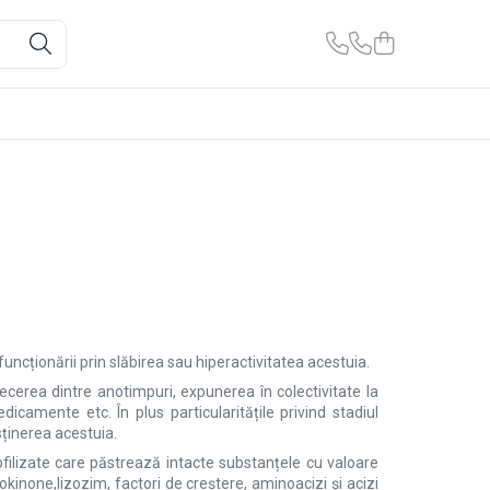
ncționării prin slăbirea sau hiperactivitatea acestuia.
trecerea dintre anotimpuri, expunerea în colectivitate la
 medicamente etc.
În plus particularitățile privind stadiul
sținerea acestuia.
ofilizate care păstrează intacte substanțele cu valoare
ovokinone,lizozim, factori de creștere, aminoacizi și acizi