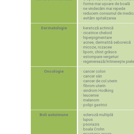
·
forme mai ușoare de boală
·
ne vindecăm mai repede
·
reducem consumul de medi
·
evităm spitalizarea
Dermatologie
·
keratoză actinică
·
cicatrice cheloid
·
hiperpigmentare
·
acnee, dermatită seboreică
·
micoze, rozacee
·
lipom, chist grăsos
·
estompare vergeturi
·
regenerează/întinerește piel
Oncologie
·
cancer colon
·
cancer sân
·
cancer de col uterin
·
fibrom uterin
·
sindrom Hodking
·
leucemie
·
melanom
·
polipi gastrici
Boli autoimune
·
scleroză multiplă
·
lupus
·
psoriazis
·
boala Crohn
·
miastenia gravis