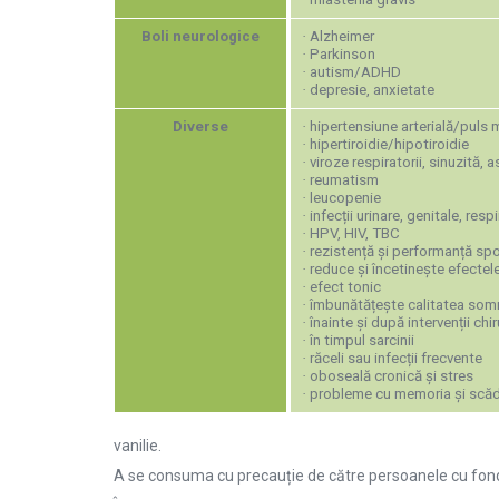
Boli neurologice
·
Alzheimer
·
Parkinson
·
autism/ADHD
·
depresie, anxietate
Diverse
·
hipertensiune arterială/puls 
·
hipertiroidie/hipotiroidie
·
viroze respiratorii, sinuzită,
·
reumatism
·
leucopenie
·
infecții urinare, genitale, respi
·
HPV, HIV, TBC
·
rezistență și performanță spo
·
reduce și încetinește efectele
·
efect tonic
·
îmbunătățește calitatea som
·
înainte și după intervenții chi
·
în timpul sarcinii
·
răceli sau infecții frecvente
·
oboseală cronică și stres
·
probleme cu memoria și scăde
vanilie.
A se consuma cu precauție de către persoanele cu fond al