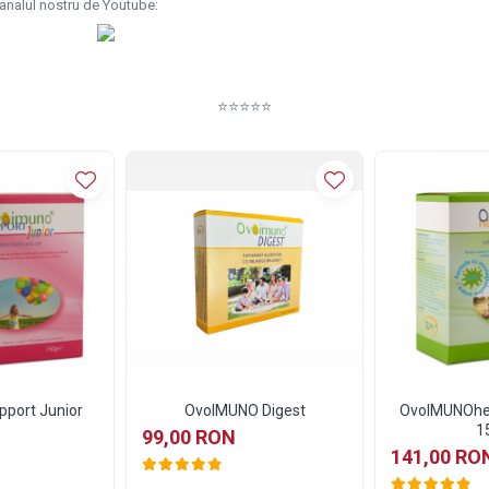
canalul nostru de Youtube:
⭐⭐⭐⭐⭐
port Junior
OvoIMUNO Digest
OvoIMUNOhel
1
99,00 RON
141,00 RO