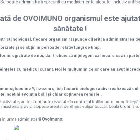
 Se poate administra împreună cu medicamente alopate, inclusiv antibioti
zată de OVOIMUNO organismul este ajutat 
sănătate !
trict individual, fiecare organism răspunde diferit la administrarea d
rizate și se obțin în perioade relativ lungi de timp.
r înregistrate de noi, dar trebuie să înțelegem că fiecare caz în parte
eînțeles cu medicul curant. Noi le mulțumim celor care au avut încrede
unoglobuline Y, lizozim și toți factorii biologici activi realizează ech
e încetini evoluția bolii și chiar obținerea remisiei.
 activitate, au fost obținute rezultate în controlul bolilor autoimune începând 
, miastenia gravis, alopecie areata, pemfigus vulgar buccal, boală Crohn ș.a.
te în urma administrării
Ovoimuno
: