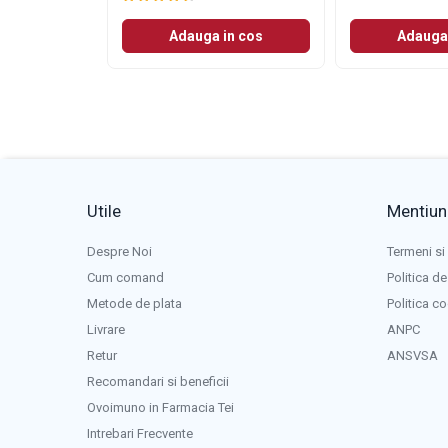
Adauga in cos
Adauga 
Utile
Mentiuni
Despre Noi
Termeni si 
Cum comand
Politica de
Metode de plata
Politica c
Livrare
ANPC
Retur
ANSVSA
Recomandari si beneficii
Ovoimuno in Farmacia Tei
Intrebari Frecvente