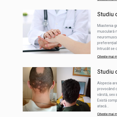
Studiu
Miastenia g
musculară ma
neuromuscul
preferențial
întrucât se 
Citeste mai 
Studiu
Alopecia are
provocând că
vârstă, sex 
Există compa
atacă...
Citeste mai 