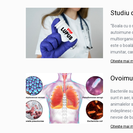
Studiu 
“Boala cu o 
autoimune cu
multiorganic
este o boal
imunitar, ca
Citeste mai 
Ovoimun
Bacteriile s
sunt in aer, 
animalelor s
indeplinesc 
nevoie de ba
Citeste mai 