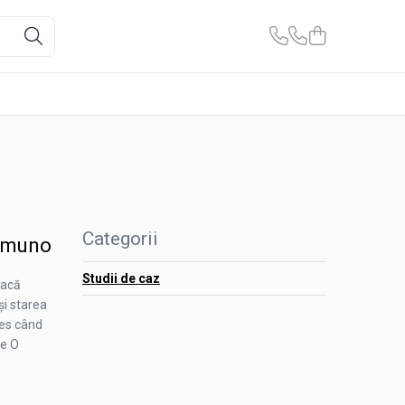
Categorii
oimuno
Studii de caz
tacă
și starea
les când
te O