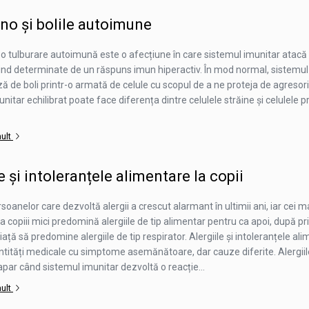
o și bolile autoimune
o tulburare autoimună este o afecțiune în care sistemul imunitar atacă 
iind determinate de un răspuns imun hiperactiv. În mod normal, sistemul
ă de boli printr-o armată de celule cu scopul de a ne proteja de agresori
itar echilibrat poate face diferența dintre celulele străine și celulele pro
mult
e și intoleranțele alimentare la copii
oanelor care dezvoltă alergii a crescut alarmant în ultimii ani, iar cei m
 La copiii mici predomină alergiile de tip alimentar pentru ca apoi, după p
ață să predomine alergiile de tip respirator. Alergiile și intoleranțele al
ntități medicale cu simptome asemănătoare, dar cauze diferite. Alergiil
par când sistemul imunitar dezvoltă o reacție...
mult