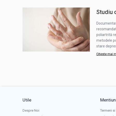
Studiu
Documentat 
recomandat 
poliartrită 
metodele pos
stare depres
Citeste mai 
Utile
Mentiuni
Despre Noi
Termeni si 