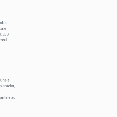
lilor
tare
l. LES
temul
 Unele
 plantelor,
lantele au