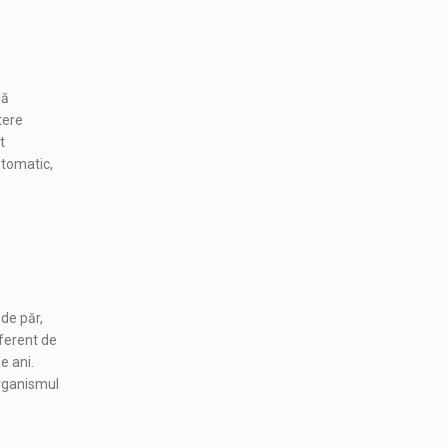
lă
tere
t
ptomatic,
de păr,
iferent de
e ani.
organismul