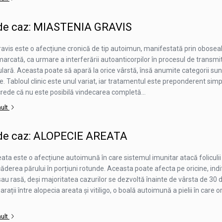
 de caz: MIASTENIA GRAVIS
ravis este o afecțiune cronică de tip autoimun, manifestată prin obosea
rcată, ca urmare a interferării autoanticorpilor în procesul de transmi
ară. Aceasta poate să apară la orice vârstă, însă anumite categorii sun
e. Tabloul clinic este unul variat, iar tratamentul este preponderent sim
crede că nu este posibilă vindecarea completă...
mult
 de caz: ALOPECIE AREATA
ata este o afecțiune autoimună în care sistemul imunitar atacă foliculii 
derea părului în porțiuni rotunde. Aceasta poate afecta pe oricine, ind
sau rasă, deși majoritatea cazurilor se dezvoltă înainte de vârsta de 30 d
rații între alopecia areata și vitiligo, o boală autoimună a pielii în care 
mult