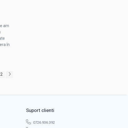
re am
u
ate
era în
2
Suport clienti
0726.936.392