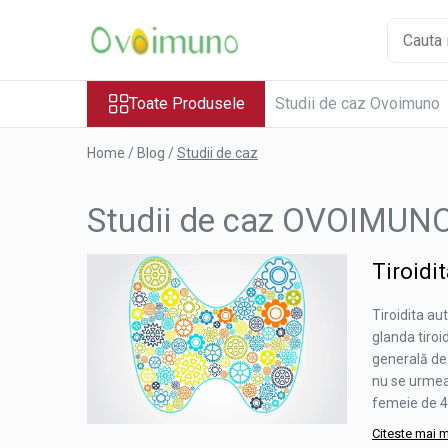
Toate Produsele
Toate Produsele
Studii de caz Ovoimuno
Pachete și Promoții
Imunitatea Copilului
Home /
Blog /
Studii de caz
Adulți/Adolescenți
Seniori
Studii de caz OVOIMUN
Recuperare Fizică
Boli Autoimune
Psoriazis
Tiroidi
Poliartrită Reumatoidă
Tiroidita au
Miastenia Gravis
glanda tiroi
Boala Chron
generală de 
nu se urmea
Hipertiroidita Hashimoto
femeie de 46
Alopecie Areata
Citeste mai 