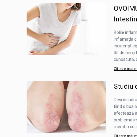
OVOIMUN
Intesti
Bolile infla
inflamația c
incidență eg
35 de ani și
cunoscută, d
Citeste mai 
Studiu 
Deși încadrat
fiind o boal
afectează ap
problema imu
membri cu ac
Citeste mai 