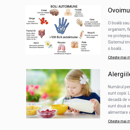
Ovoimun
O boală sau 
organism, f
ne protejeaz
Sistemul imun
o boală...
Citeste mai 
Alergiil
Numărul pers
sunt copiii.
decadă de vi
sunt două e
alimentare a
Citeste mai 