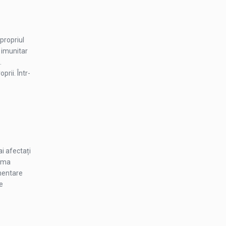
propriul
 imunitar
.
prii. Într-
ai afectați
rima
imentare
e