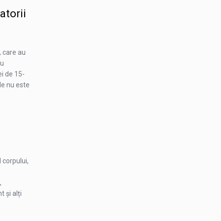
atorii
, care au
au
ei de 15-
ale nu este
 corpului,
e
,
 și alți