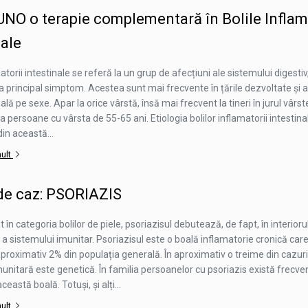
O o terapie complementară în Bolile Inflam
nale
matorii intestinale se referă la un grup de afecțiuni ale sistemului digestiv
a principal simptom. Acestea sunt mai frecvente în țările dezvoltate și 
ală pe sexe. Apar la orice vârstă, însă mai frecvent la tineri în jurul vârst
 la persoane cu vârsta de 55-65 ani. Etiologia bolilor inflamatorii intestin
in această...
mult
de caz: PSORIAZIS
 în categoria bolilor de piele, psoriazisul debutează, de fapt, în interiorul
ă a sistemului imunitar. Psoriazisul este o boală inflamatorie cronică car
roximativ 2% din populația generală. În aproximativ o treime din cazuri
nitară este genetică. În familia persoanelor cu psoriazis există frecvent
eastă boală. Totuși, și alți...
mult