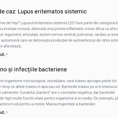
de caz: Lupus eritematos sistemic
mie de fețe” Lupusul eritematos sistemic LES face parte din categoria bo
 evoluție cronică, datorată unui proces inflamator cronic difuz cu afec
ă: tegument, articulații, sistem nervos central, pulmonar, cardiac și rena
ă autoimună care se datoreaza producției de autoanticorpi de către sis
re afectează...
mult
o și infecțiile bacteriene
unt organisme microscopice, unicelulare, care traiesc aproape peste tot.
in timp ce altele traiesc in apa sau sol. Bacteriile traiesc pe si in interiorul
i oamenilor. Cuvantul „bacterii” are o conotatie negativa, dar bacteriile
de fapt multe functii vitale pentru organisme si in mediu. De exemplu, p
cterii in sol pentru a creste. Marea majoritate a bacteriilor...
mult