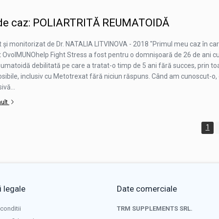
 de caz: POLIARTRITĂ REUMATOIDĂ
și monitorizat de Dr. NATALIA LITVINOVA - 2018 "Primul meu caz în ca
OvoIMUNOhelp Fight Stress a fost pentru o domnișoară de 26 de ani c
reumatoidă debilitată pe care a tratat-o ​​timp de 5 ani fără succes, prin to
ibile, inclusiv cu Metotrexat fără niciun răspuns. Când am cunoscut-o, 
ivă...
mult
1
 legale
Date comerciale
conditii
TRM SUPPLEMENTS SRL.