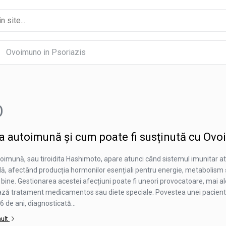
Ovoimuno in Psoriazis
O
ta autoimună și cum poate fi susținută cu Ov
toimună, sau tiroidita Hashimoto, apare atunci când sistemul imunitar a
dă, afectând producția hormonilor esențiali pentru energie, metabolism 
bine. Gestionarea acestei afecțiuni poate fi uneori provocatoare, mai a
ză tratament medicamentos sau diete speciale. Povestea unei pacien
 de ani, diagnosticată...
mult