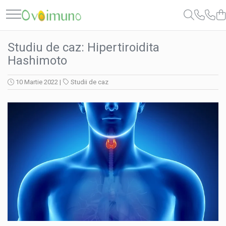
Boli Autoimune
Studiu de caz: Hipertiroidita
Psoriazis
Hashimoto
Poliartrită Reumatoidă
Miastenia Gravis
10 Martie 2022
|
Studii de caz
Boala Chron
Hipertiroidita Hashimoto
Alopecie Areata