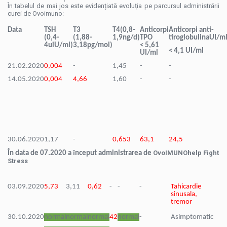
În tabelul de mai jos este evidențiată evoluția pe parcursul administrării
curei de Ovoimuno:
Data
TSH
T3
T4(0,8-
Anticorpi
Anticorpi anti-
(0,4-
(1,88-
1,9ng/d)
TPO
tiroglobulina
UI/m
4uiU/ml)
3,18pg/mol)
< 5,61
< 4,1
UI/ml
UI/ml
21.02.2020
0,004
-
1,45
-
-
14.05.2020
0,004
4,66
1,60
-
-
30.06.2020
1,17
-
0,653
63,1
24,5
î
OvoIMUNOhelp Fight
În data de
07.2020 a
nceput administrarea de
Stress
03.09.2020
5,73
3,11
0,62
-
-
-
Tahicardie
sinusala,
tremor
30.10.2020
normal
normal
normal
42
normal
-
Asimptomatic