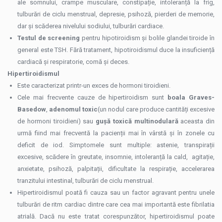
ale somnului, crampe musculare, constipație, intoleranță la frig,
tulburări de ciclu menstrual, depresie, psihoză, pierderi de memorie,
dar și scăderea nivelului sodiului, tulburări cardiace.
Testul de screening
pentru hipotiroidism și bolile glandei tiroide în
general este TSH. Fără tratament, hipotiroidismul duce la insuficiență
cardiacă și respiratorie, comă și deces.
Hipertiroidismul
Este caracterizat printr-un exces de hormoni tiroidieni.
Cele mai frecvente cauze de hipertiroidism sunt
boala Graves-
Basedow
,
adenomul toxic
(un nodul care produce cantități excesive
de hormoni tiroidieni) sau
gușă toxică multinodulară
aceasta din
urmă fiind mai frecventă la pacienții mai în vârstă și în zonele cu
deficit de iod. Simptomele sunt multiple: astenie, transpirații
excesive, scădere în greutate, insomnie, intoleranță la cald, agitație,
anxietate, psihoză, palpitații, dificultate la respirație, accelerarea
tranzitului intestinal, tulburări de ciclu menstrual.
Hipertiroidismul poată fi cauza sau un factor agravant pentru unele
tulburări de ritm cardiac dintre care cea mai importantă este fibrilatia
atrială. Dacă nu este tratat corespunzător, hipertiroidismul poate