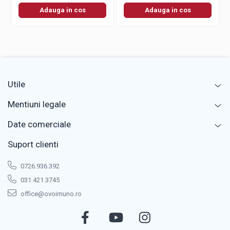
Adauga in cos
Adauga in cos
Utile
Mentiuni legale
Date comerciale
Suport clienti
0726.936.392
031.421.3745
office@ovoimuno.ro