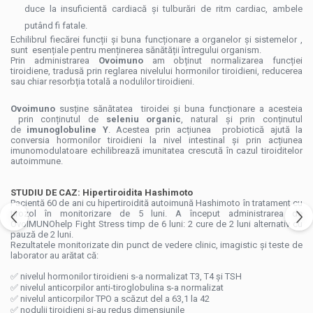
duce la insuficientă cardiacă și tulburări de ritm cardiac, ambele
putând fi fatale.
Echilibrul fiecărei funcții și buna funcționare a organelor și sistemelor ,
sunt esențiale pentru menținerea sănătății întregului organism.
Prin administrarea
Ovoimuno
am obținut normalizarea funcției
tiroidiene, tradusă prin reglarea nivelului hormonilor tiroidieni, reducerea
sau chiar resorbția totală a nodulilor tiroidieni.
Ovoimuno
susține sănătatea tiroidei și buna funcționare a acesteia
prin conținutul de
seleniu organic
, natural și prin conținutul
de
imunoglobuline Y
. Acestea prin acțiunea probiotică ajută la
conversia hormonilor tiroidieni la nivel intestinal și prin acțiunea
imunomodulatoare echilibrează imunitatea crescută în cazul tiroiditelor
autoimmune.
STUDIU DE CAZ: Hipertiroidita Hashimoto
Pacientă 60 de ani cu hipertiroidită autoimună Hashimoto în tratament cu
tirozol în monitorizare de 5 luni. A început administrarea de
OvoIMUNOhelp Fight Stress timp de 6 luni: 2 cure de 2 luni alternativ cu
pauză de 2 luni.
Rezultatele monitorizate din punct de vedere clinic, imagistic și teste de
laborator au arătat că:
✅ nivelul hormonilor tiroidieni s-a normalizat T3, T4 și TSH
✅ nivelul anticorpilor anti-tiroglobulina s-a normalizat
✅ nivelul anticorpilor TPO a scăzut del a 63,1 la 42
✅ nodulii tiroidieni și-au redus dimensiunile