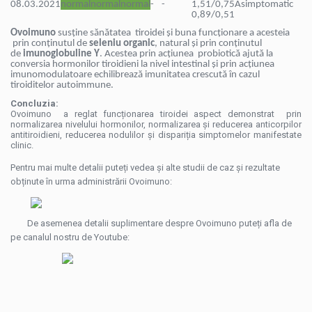
08.03.2021
normal
normal
normal
-
-
1,51/0,75
Asimptomatic
0,89/0,51
Ovoimuno
susține sănătatea tiroidei și buna funcționare a acesteia
prin conținutul de
seleniu organic
, natural și prin conținutul
de
imunoglobuline Y
. Acestea prin acțiunea probiotică ajută la
conversia hormonilor tiroidieni la nivel intestinal și prin acțiunea
imunomodulatoare echilibrează imunitatea crescută în cazul
tiroiditelor autoimmune.
Concluzia:
Ovoimuno a reglat funcționarea tiroidei aspect demonstrat prin
normalizarea nivelului hormonilor, normalizarea și reducerea anticorpilor
antitiroidieni, reducerea nodulilor și dispariția simptomelor manifestate
clinic.
Pentru mai multe detalii puteți vedea și alte studii de caz și rezultate
obținute în urma administrării Ovoimuno:
De asemenea detalii suplimentare despre Ovoimuno puteți afla de
pe canalul nostru de Youtube: