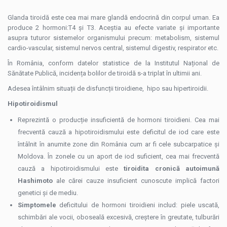
Glanda tiroidă este cea mai mare glandă endocrină din corpul uman. Ea
produce 2 hormoni:T4 și T3. Aceștia au efecte variate și importante
asupra tuturor sistemelor organismului precum: metabolism, sistemul
cardio-vascular, sistemul nervos central, sistemul digestiv, respirator etc.
În România, conform datelor statistice de la Institutul Național de
Sănătate Publică, incidența bolilor de tiroidă s-a triplat în ultimii ani.
Adesea întâlnim situații de disfuncții tiroidiene, hipo sau hipertiroidii.
Hipotiroidismul
Reprezintă o producție insuficientă de hormoni tiroidieni. Cea mai
frecventă cauză a hipotiroidismului este deficitul de iod care este
întâlnit în anumite zone din România cum ar fi cele subcarpatice și
Moldova. În zonele cu un aport de iod suficient, cea mai frecventă
cauză a hipotiroidismului este
tiroidita cronică autoimună
Hashimoto
ale cărei cauze insuficient cunoscute implică factori
genetici și de mediu.
Simptomele
deficitului de hormoni tiroidieni includ: piele uscată,
schimbări ale vocii, oboseală excesivă, creștere în greutate, tulburări